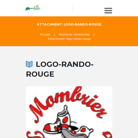
ATTACHMENT: LOGO-RANDO-ROUGE
Accueil
Mombrier randonnées
Attachment: logo-rando-rouge
LOGO-RANDO-
ROUGE