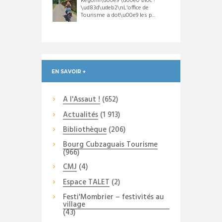
Regonfl\u00e9 \u00e0 bloc !
\ud83d\udeb2\nL'office de
Tourisme a dot\u00e9 les p...
EN SAVOIR +
A l'Assaut !
(652)
Actualités
(1 913)
Bibliothèque
(206)
Bourg Cubzaguais Tourisme
(966)
CMJ
(4)
Espace TALET
(2)
Festi'Mombrier – festivités au
village
(43)