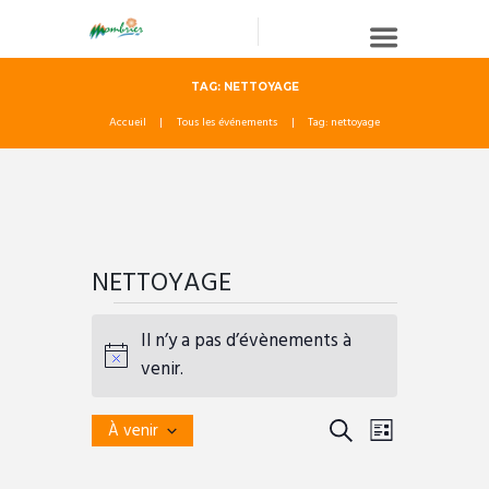
TAG: NETTOYAGE
Accueil
Tous les événements
Tag: nettoyage
NETTOYAGE
Évènements
Il n’y a pas d’évènements à
N
venir.
o
t
R
N
R
À venir
L
i
e
S
E
A
I
é
c
C