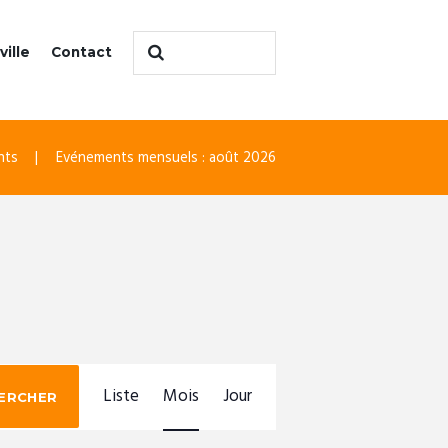
ville
Contact
nts
Evénements mensuels : août 2026
N
Liste
Mois
Jour
ERCHER
A