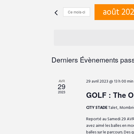
e
s
août 20
i
Ce mois-ci
c
r
S
m
é
h
o
l
t
e
e
-
c
C
Derniers Évènements pas
c
t
r
l
i
é
a
o
29 avril 2023 @ 13 h 00 min
AVR
.
c
29
n
R
2023
n
GOLF : The O
l
e
e
h
c
CITY STADE
Talet, Mombri
z
e
h
u
e
Reporté au Samedi 29 AVRI
e
n
avez aimé les balles en mo
r
e
balles sur le parcours. Des