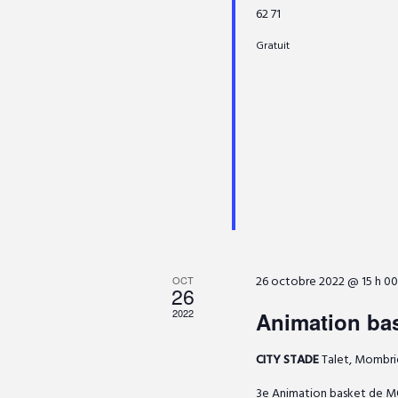
m
É
62 71
o
t
Gratuit
t
v
-
i
c
è
l
o
é
n
.
n
e
d
m
26 octobre 2022 @ 15 h 00
OCT
e
26
2022
Animation bas
e
v
CITY STADE
Talet, Mombri
n
3e Animation basket de M