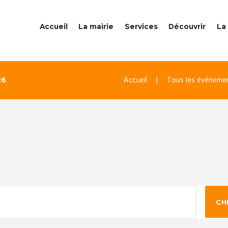
Accueil
La mairie
Services
Découvrir
La 
Accueil
Tous les événeme
26
CH