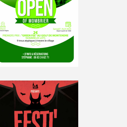
E
V
U
E
S
É
V
È
N