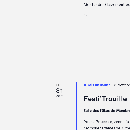
n
e
c
Montendre. Classement pour
d
h
d
a
2€
e
t
t
r
e
r
É
.
n
v
i
è
a
n
e
e
v
m
e
r
Mis en avant
31 octobr
OCT
n
i
31
t
2022
Festi’Trouille
d
s
g
p
Salle des fêtes de Mombr
e
a
Pour la 7e année, venez fai
a
r
Mombrier affamés de sucre.