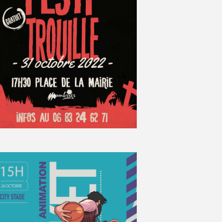
E
M
E
N
T