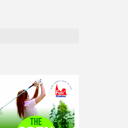
V
I
G
A
T
I
O
N
D