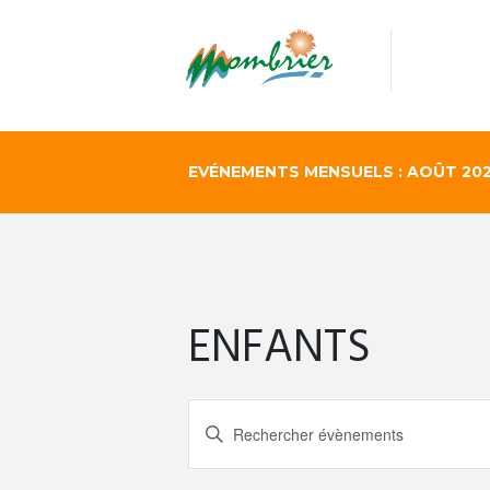
EVÉNEMENTS MENSUELS : AOÛT 20
ENFANTS
R
S
a
i