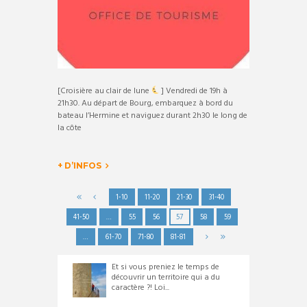
[Croisière au clair de lune
] Vendredi de 19h à
21h30. Au départ de Bourg, embarquez à bord du
bateau l’Hermine et naviguez durant 2h30 le long de
la côte
+ D’INFOS
1-10
11-20
21-30
31-40
41-50
…
55
56
57
58
59
…
61-70
71-80
81-81
Et si vous preniez le temps de
découvrir un territoire qui a du
caractère ?! Loi...