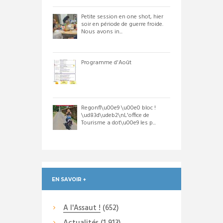
Petite session en one shot, hier
soir en période de guerre froide.
Nous avons in...
Programme d'Août
Regonfl\u00e9 \u00e0 bloc !
\ud83d\udeb2\nL'office de
Tourisme a dot\u00e9 les p...
EN SAVOIR +
A l'Assaut !
(652)
Actualités
(1 913)