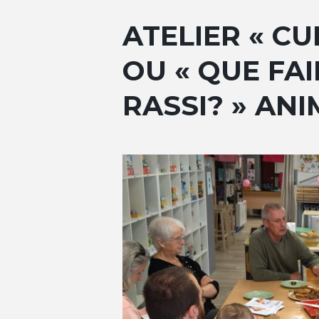
ATELIER « CU
OU « QUE FA
RASSI? » AN