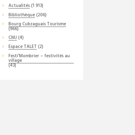
Actualités
(1 913)
Bibliothèque
(206)
Bourg Cubzaguais Tourisme
(966)
CMJ
(4)
Espace TALET
(2)
Festi'Mombrier – festivités au
village
(43)