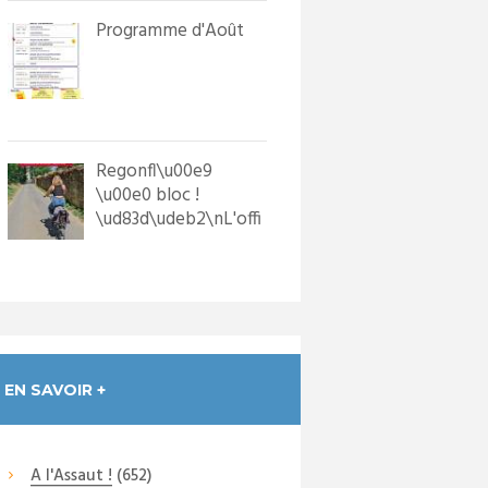
Programme d'Août
Regonfl\u00e9
\u00e0 bloc !
\ud83d\udeb2\nL'offi
ce de Tourisme a
dot\u00e9 les p...
EN SAVOIR +
A l'Assaut !
(652)