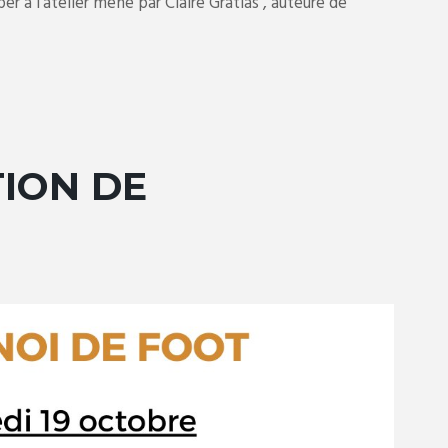
er à l’atelier mené par Claire Gratias , auteure de
TION DE