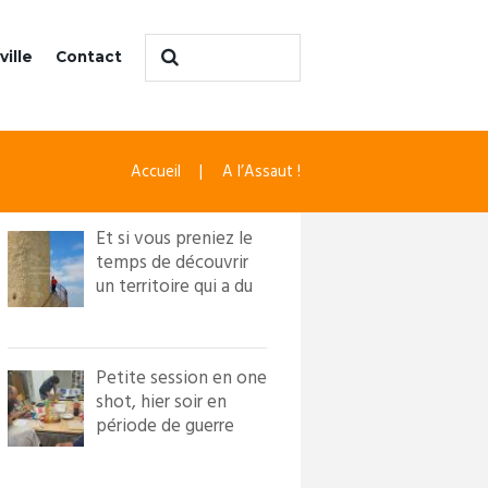
ville
Contact
Accueil
A l’Assaut !
Et si vous preniez le
temps de découvrir
un territoire qui a du
caractère ?! Loi...
Petite session en one
shot, hier soir en
période de guerre
froide. Nous avons
in...