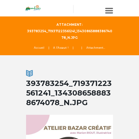
ATTACHMENT:
393783254_719371223561241_13430865888386740
78_N.JPG
Accueil
A l'Assaut !
Attachment...
393783254_719371223
561241_134308658883
8674078_N.JPG