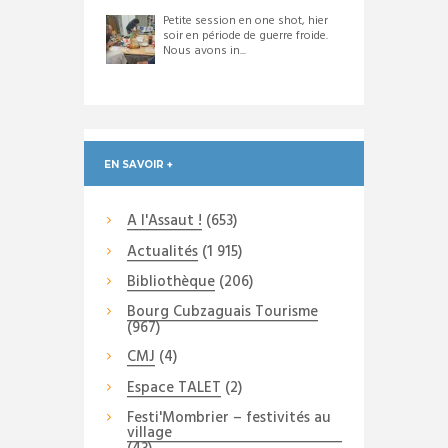
Petite session en one shot, hier
soir en période de guerre froide.
Nous avons in...
EN SAVOIR +
A l'Assaut !
(653)
Actualités
(1 915)
Bibliothèque
(206)
Bourg Cubzaguais Tourisme
(967)
CMJ
(4)
Espace TALET
(2)
Festi'Mombrier – festivités au
village