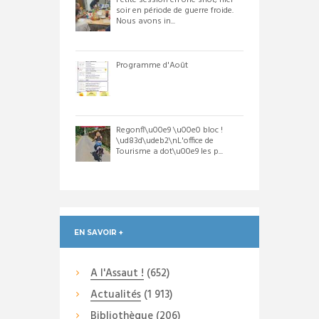
Petite session en one shot, hier
soir en période de guerre froide.
Nous avons in...
Programme d'Août
Regonfl\u00e9 \u00e0 bloc !
\ud83d\udeb2\nL'office de
Tourisme a dot\u00e9 les p...
EN SAVOIR +
A l'Assaut !
(652)
Actualités
(1 913)
Bibliothèque
(206)