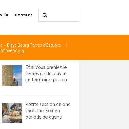
ville
Contact
e – Blaye Bourg Terres d'Estuaire
i-800×600.jpg
Et si vous preniez le
temps de découvrir
un territoire qui a du
caractère ?! Loi...
Petite session en one
shot, hier soir en
période de guerre
froide. Nous avons