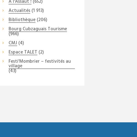
A l'Assaut !
(652)
Actualités
(1 913)
Bibliothèque
(206)
Bourg Cubzaguais Tourisme
(966)
CMJ
(4)
Espace TALET
(2)
Festi'Mombrier – festivités au
village
(43)