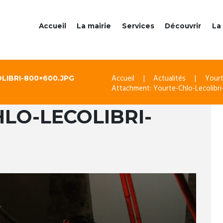
Accueil
La mairie
Services
Découvrir
La 
Accueil
Actualités
Yourt
IBRI-800×600.JPG
Attachment: Yourte-Chlo-Lecolibr
LO-LECOLIBRI-