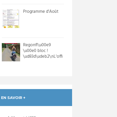
in...
Programme d'Août
Regonfl\u00e9
\u00e0 bloc !
\ud83d\udeb2\nL'offi
ce de Tourisme a
dot\u00e9 les p...
EN SAVOIR +