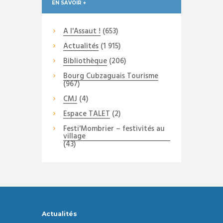
EN SAVOIR +
A l'Assaut !
(653)
Actualités
(1 915)
Bibliothèque
(206)
Bourg Cubzaguais Tourisme
(967)
CMJ
(4)
Espace TALET
(2)
Festi'Mombrier – festivités au
village
(43)
Actualités