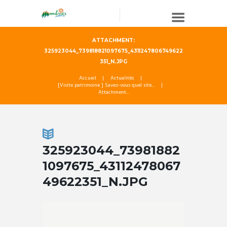
ATTACHMENT:
325923044_739818821097675_4311247806749622
351_N.JPG
Accueil
Actualités
[Visite patrimoine ] Savez-vous quel site...
Attachment...
325923044_73981882
1097675_43112478067
49622351_N.JPG