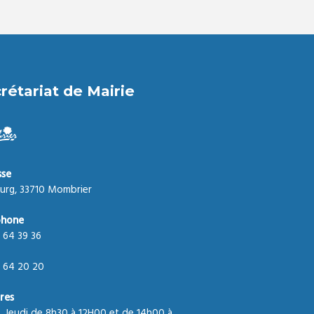
rétariat de Mairie
sse
urg, 33710 Mombrier
phone
 64 39 36
 64 20 20
res
, Jeudi de 8h30 à 12H00 et de 14h00 à