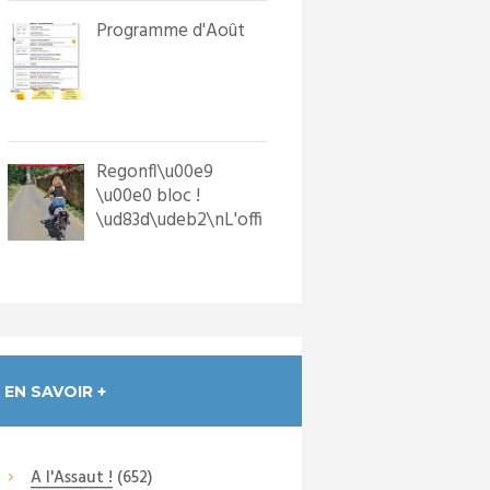
Programme d'Août
Regonfl\u00e9
\u00e0 bloc !
\ud83d\udeb2\nL'offi
ce de Tourisme a
dot\u00e9 les p...
EN SAVOIR +
A l'Assaut !
(652)