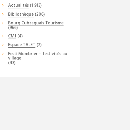
Actualités
(1 913)
Bibliothèque
(206)
Bourg Cubzaguais Tourisme
(966)
CMJ
(4)
Espace TALET
(2)
Festi'Mombrier – festivités au
village
(43)