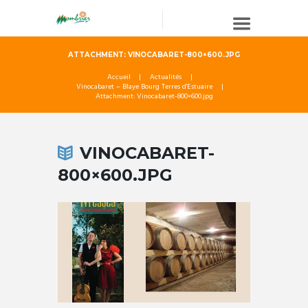
ATTACHMENT: VINOCABARET-800×600.JPG
Accueil
Actualités
Vinocabaret – Blaye Bourg Terres d'Estuaire
Attachment: Vinocabaret-800×600.jpg
VINOCABARET-
800×600.JPG