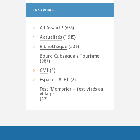
EN SAVOIR +
A l'Assaut !
(653)
Actualités
(1 915)
Bibliothèque
(206)
Bourg Cubzaguais Tourisme
(967)
CMJ
(4)
Espace TALET
(2)
Festi'Mombrier – festivités au
village
(43)