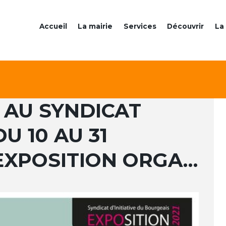
Accueil
La mairie
Services
Découvrir
La 
R AU SYNDICAT
DU 10 AU 31
EXPOSITION ORGA…