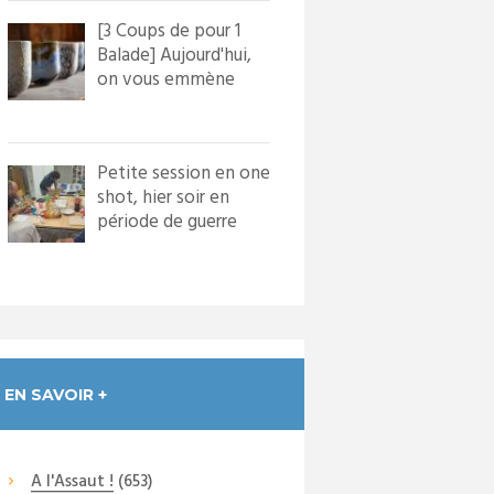
[3 Coups de pour 1
Balade] Aujourd'hui,
on vous emmène
dans le village de
Bourg...
Petite session en one
shot, hier soir en
période de guerre
froide. Nous avons
in...
EN SAVOIR +
A l'Assaut !
(653)