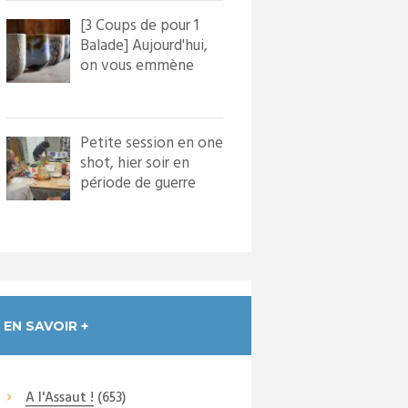
[3 Coups de pour 1
Balade] Aujourd'hui,
on vous emmène
dans le village de
Bourg...
Petite session en one
shot, hier soir en
période de guerre
froide. Nous avons
in...
EN SAVOIR +
A l'Assaut !
(653)