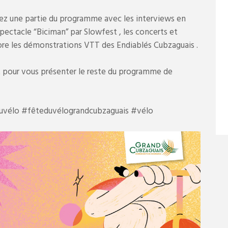
ez une partie du programme avec les interviews en
spectacle “Biciman” par Slowfest , les concerts et
ore les démonstrations VTT des Endiablés Cubzaguais .
ôt pour vous présenter le reste du programme de
uvélo #fêteduvélograndcubzaguais #vélo