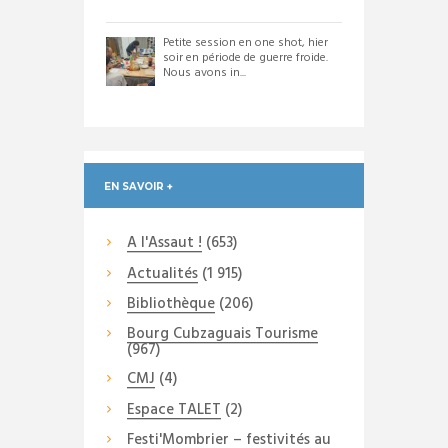
Petite session en one shot, hier
soir en période de guerre froide.
Nous avons in...
EN SAVOIR +
A l'Assaut !
(653)
Actualités
(1 915)
Bibliothèque
(206)
Bourg Cubzaguais Tourisme
(967)
CMJ
(4)
Espace TALET
(2)
Festi'Mombrier – festivités au