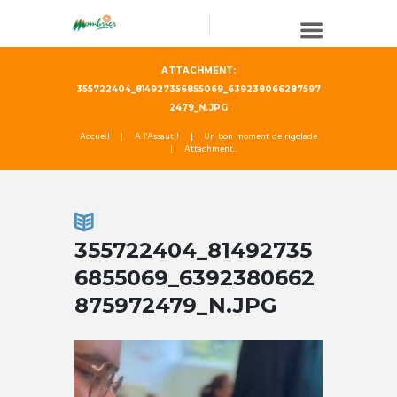
ATTACHMENT:
355722404_814927356855069_639238066287597
2479_N.JPG
Accueil
A l'Assaut !
Un bon moment de rigolade
Attachment...
355722404_81492735
6855069_6392380662
875972479_N.JPG