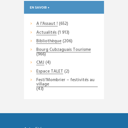
EN SAVOIR +
A l'Assaut !
(652)
Actualités
(1 913)
Bibliothèque
(206)
Bourg Cubzaguais Tourisme
(966)
CMJ
(4)
Espace TALET
(2)
Festi'Mombrier – festivités au
village
(43)