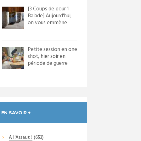
[3 Coups de pour 1
Balade] Aujourd'hui,
on vous emmène
dans le village de
Bourg...
Petite session en one
shot, hier soir en
période de guerre
froide. Nous avons
in...
EN SAVOIR +
A l'Assaut !
(653)