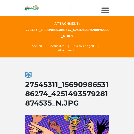
ATTACHMENT:
27545311_1569098653186274_4251493579281874535
_N.JPG
Accueil
Actualités
Tournois de golf
Attachment...
27545311_15690986531
86274_4251493579281
874535_N.JPG