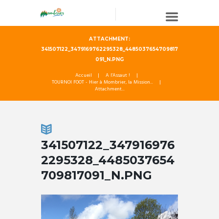
ATTACHMENT:
341507122_3479169762295328_4485037654709817
091_N.PNG
Accueil
A l'Assaut !
TOURNOI FOOT - Hier à Mombrier, la Mission...
Attachment...
341507122_347916976
2295328_4485037654
709817091_N.PNG