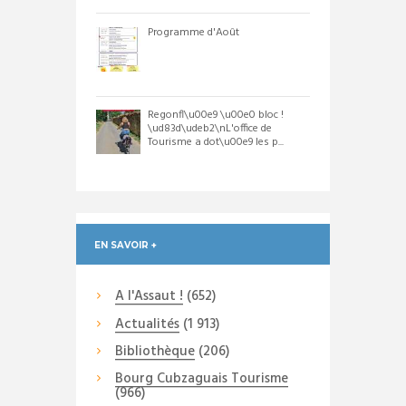
Programme d'Août
Regonfl\u00e9 \u00e0 bloc !
\ud83d\udeb2\nL'office de
Tourisme a dot\u00e9 les p...
EN SAVOIR +
A l'Assaut !
(652)
Actualités
(1 913)
Bibliothèque
(206)
Bourg Cubzaguais Tourisme
(966)