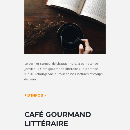
Le dernier samedi de chaque mois, à compter de
janvier : « Café gourmand littéraire », à partir de
10h30. Echangeons autour de nos lectures et coups
de cœur.
+ D’INFOS
CAFÉ GOURMAND
LITTÉRAIRE