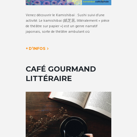
Venez découvrir le Kamishibaï : Sushi suivi d’une
activité. Le kamishibai (紙芝居, littéralement « pièce
de théâtre sur papier ») est un genre narratif
japonais, sorte de théâtre ambulant où
+ D’INFOS
CAFÉ GOURMAND
LITTÉRAIRE