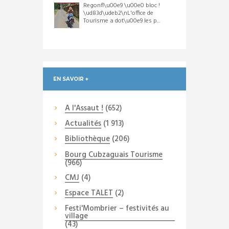
Regonfl\u00e9 \u00e0 bloc !
\ud83d\udeb2\nL'office de
Tourisme a dot\u00e9 les p...
EN SAVOIR +
A l'Assaut !
(652)
Actualités
(1 913)
Bibliothèque
(206)
Bourg Cubzaguais Tourisme
(966)
CMJ
(4)
Espace TALET
(2)
Festi'Mombrier – festivités au
village
(43)