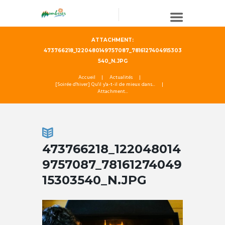
ATTACHMENT:
473766218_1220480149757087_7816127404915303
540_N.JPG
Accueil
Actualités
[Soirée d'hiver] Qu'il y'a-t-il de mieux dans...
Attachment...
473766218_122048014
9757087_78161274049
15303540_N.JPG