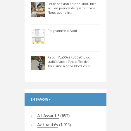
Petite session en one shot, hier
soir en période de guerre froide.
Nous avons in...
Programme d'Août
Regonfl\u00e9 \u00e0 bloc !
\ud83d\udeb2\nL'office de
Tourisme a dot\u00e9 les p...
EN SAVOIR +
A l'Assaut !
(652)
Actualités
(1 913)