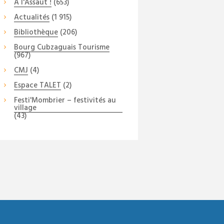
A l'Assaut !
(653)
Actualités
(1 915)
Bibliothèque
(206)
Bourg Cubzaguais Tourisme
(967)
CMJ
(4)
Espace TALET
(2)
Festi'Mombrier – festivités au
village
(43)