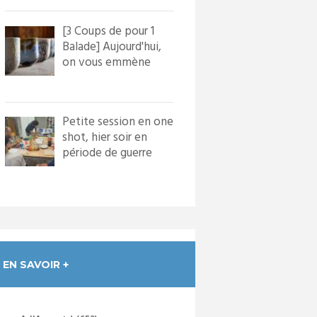
[3 Coups de pour 1
Balade] Aujourd'hui,
on vous emmène
dans le village de
Bourg...
Petite session en one
Next item
shot, hier soir en
Rappel du tri à Mombrier
période de guerre
froide. Nous avons
in...
EN SAVOIR +