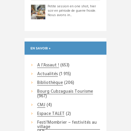
Petite session en one shot, hier
soir en période de guerre froide.
Nous avons in...
EN SAVOIR +
A l'Assaut !
(653)
Actualités
(1 915)
Bibliothèque
(206)
Bourg Cubzaguais Tourisme
(967)
CMJ
(4)
Espace TALET
(2)
Festi'Mombrier – festivités au
village