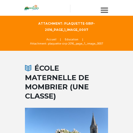
ATTACHMENT: PLAQUETTE-SIRP-
2016_PAGE_1_IMAGE_0007
Accueil
Education
Attachment: plaquette-sirp-2016_page_1_image_0007
ÉCOLE
MATERNELLE DE
MOMBRIER (UNE
CLASSE)