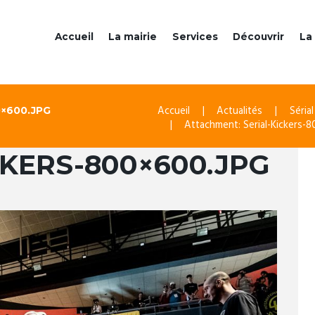
Accueil
La mairie
Services
Découvrir
La 
Accueil
Actualités
Sérial
×600.JPG
Attachment: Serial-Kickers-
CKERS-800×600.JPG