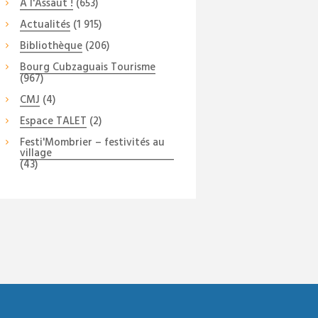
A l'Assaut !
(653)
Actualités
(1 915)
Bibliothèque
(206)
Bourg Cubzaguais Tourisme
(967)
CMJ
(4)
Espace TALET
(2)
Festi'Mombrier – festivités au
village
(43)