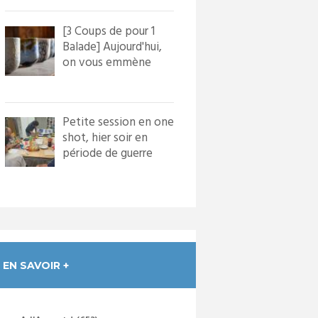
[3 Coups de pour 1
Balade] Aujourd'hui,
on vous emmène
dans le village de
Bourg...
Petite session en one
shot, hier soir en
période de guerre
froide. Nous avons
in...
EN SAVOIR +