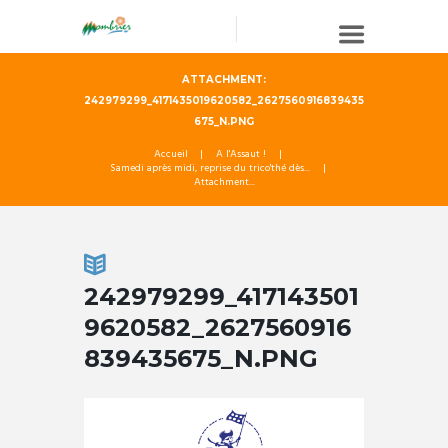
ATTACHMENT:
242979299_4171435019620582_2627560916839435
675_N.PNG
Accueil
A l'Assaut !
Samedi après midi, reprise du trico'thé dès...
Attachment...
242979299_417143501
9620582_2627560916
839435675_N.PNG