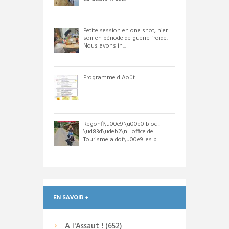
Petite session en one shot, hier
soir en période de guerre froide.
Nous avons in...
Programme d'Août
Regonfl\u00e9 \u00e0 bloc !
\ud83d\udeb2\nL'office de
Tourisme a dot\u00e9 les p...
EN SAVOIR +
A l'Assaut !
(652)