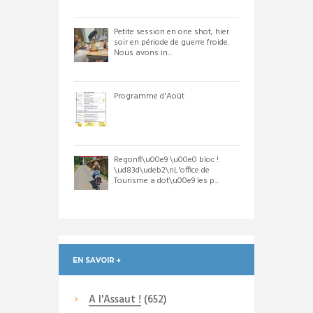
Petite session en one shot, hier
soir en période de guerre froide.
Nous avons in...
Programme d'Août
Regonfl\u00e9 \u00e0 bloc !
\ud83d\udeb2\nL'office de
Tourisme a dot\u00e9 les p...
EN SAVOIR +
A l'Assaut !
(652)