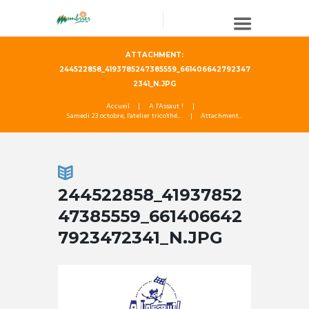
ATTACHMENT:
244522858_4193785247385559_661406642792347
2341_N.JPG
Accueil
A l'Assaut !
Samedi 23 octobre, l'atelier trico'thé...
Attachment...
244522858_41937852
47385559_661406642
7923472341_N.JPG