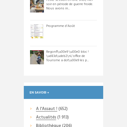
Petite session en one shot, hier
soir en période de guerre froide.
Nous avons in...
Programme d'Août
Regonfl\u00e9 \u00e0 bloc !
\ud83d\udeb2\nL'office de
Tourisme a dot\u00e9 les p...
EN SAVOIR +
A l'Assaut !
(652)
Actualités
(1 913)
Bibliothèque
(206)