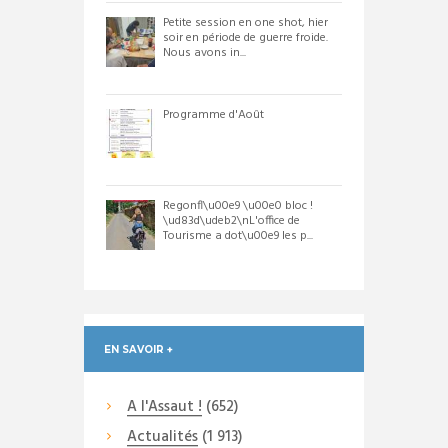
Petite session en one shot, hier
soir en période de guerre froide.
Nous avons in...
Programme d'Août
Regonfl\u00e9 \u00e0 bloc !
\ud83d\udeb2\nL'office de
Tourisme a dot\u00e9 les p...
EN SAVOIR +
A l'Assaut !
(652)
Actualités
(1 913)