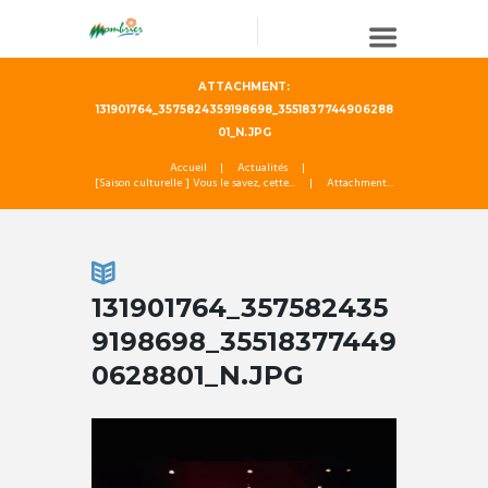
ATTACHMENT:
131901764_3575824359198698_3551837744906288
01_N.JPG
Accueil
Actualités
[Saison culturelle ] Vous le savez, cette...
Attachment...
131901764_357582435
9198698_35518377449
0628801_N.JPG