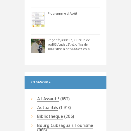
Programme d'Août
Regonfl\u00e9 \u00e0 bloc !
\ud83d\udeb2\nL'office de
Tourisme a dot\u00e9 les p...
EN SAVOIR +
A l'Assaut !
(652)
Actualités
(1 913)
Bibliothèque
(206)
Bourg Cubzaguais Tourisme
(966)