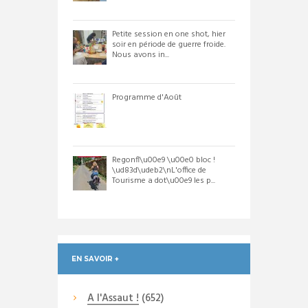
Petite session en one shot, hier
soir en période de guerre froide.
Nous avons in...
Programme d'Août
Regonfl\u00e9 \u00e0 bloc !
\ud83d\udeb2\nL'office de
Tourisme a dot\u00e9 les p...
EN SAVOIR +
A l'Assaut !
(652)