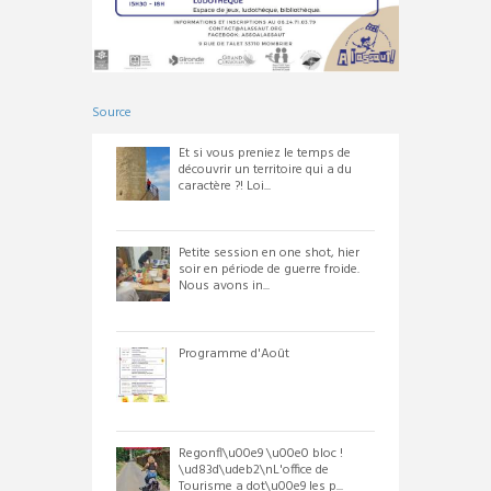
Source
Et si vous preniez le temps de
découvrir un territoire qui a du
caractère ?! Loi...
Petite session en one shot, hier
soir en période de guerre froide.
Nous avons in...
Programme d'Août
Regonfl\u00e9 \u00e0 bloc !
\ud83d\udeb2\nL'office de
Tourisme a dot\u00e9 les p...