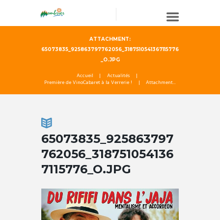
ATTACHMENT:
65073835_925863797762056_3187510541367115776
_O.JPG
Accueil
Actualités
Première de VinoCabaret à la Verrerie !
Attachment...
65073835_925863797
762056_318751054136
7115776_O.JPG