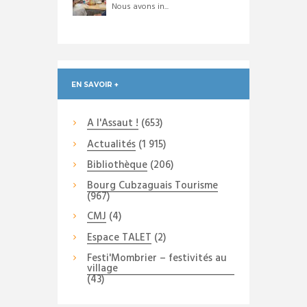
Nous avons in...
EN SAVOIR +
A l'Assaut !
(653)
Actualités
(1 915)
Bibliothèque
(206)
Bourg Cubzaguais Tourisme
(967)
CMJ
(4)
Espace TALET
(2)
Festi'Mombrier – festivités au
village
(43)