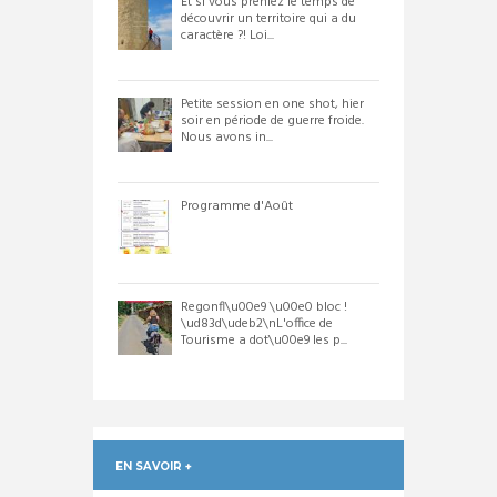
Et si vous preniez le temps de
découvrir un territoire qui a du
caractère ?! Loi...
Petite session en one shot, hier
soir en période de guerre froide.
Nous avons in...
Programme d'Août
Regonfl\u00e9 \u00e0 bloc !
\ud83d\udeb2\nL'office de
Tourisme a dot\u00e9 les p...
EN SAVOIR +