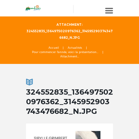
ATTACHMENT:
324552835_1364975020976362_314595290374347
6682_N.JPG
Accueil
Actualités
Pour commencer l'année, voici la présentation...
Attachment...
324552835_136497502
0976362_3145952903
743476682_N.JPG