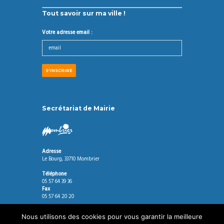
Tout savoir sur ma ville !
Votre adresse email :
Secrétariat de Mairie
Adresse
Le Bourg, 33710 Mombrier
Téléphone
05 57 64 39 36
Fax
05 57 64 20 20
Horaires
Nous utilisons des cookies pour vous garantir la meilleure
Mardi, Jeudi de 8h30 à 12H00 et de 14h00 à 17h30.