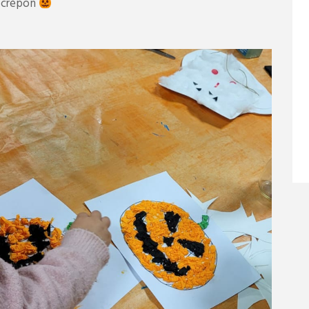
r crépon