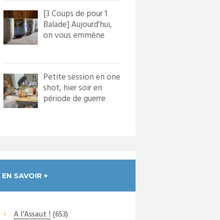
[3 Coups de pour 1
Balade] Aujourd'hui,
on vous emmène
dans le village de
Bourg...
Petite session en one
shot, hier soir en
période de guerre
froide. Nous avons
in...
EN SAVOIR +
A l'Assaut !
(653)