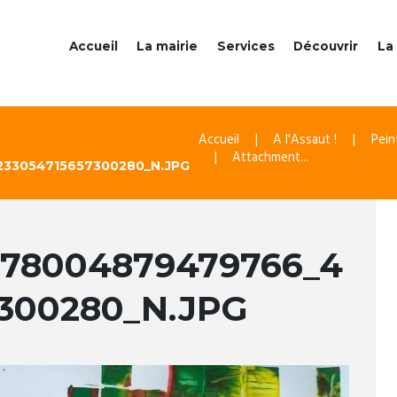
Accueil
La mairie
Services
Découvrir
La 
Accueil
A l'Assaut !
Pein
Attachment...
33054715657300280_N.JPG
278004879479766_4
7300280_N.JPG