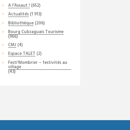
A l'Assaut !
(652)
Actualités
(1 913)
Bibliothèque
(206)
Bourg Cubzaguais Tourisme
(966)
CMJ
(4)
Espace TALET
(2)
Festi'Mombrier – festivités au
village
(43)