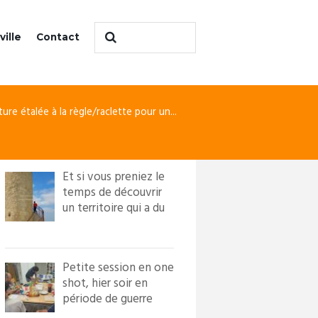
ville
Contact
ture étalée à la règle/raclette pour un...
Et si vous preniez le
temps de découvrir
un territoire qui a du
caractère ?! Loi...
Petite session en one
shot, hier soir en
période de guerre
froide. Nous avons