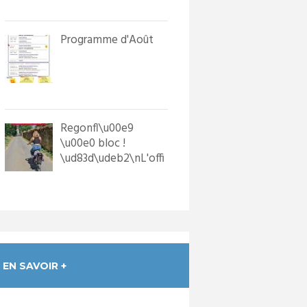
in...
Programme d'Août
Regonfl\u00e9
\u00e0 bloc !
\ud83d\udeb2\nL'offi
ce de Tourisme a
dot\u00e9 les p...
EN SAVOIR +