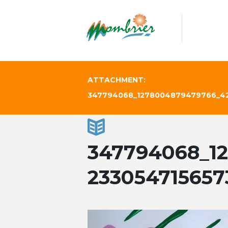
ATTACHMENT:
347794068_1278004879479766_42
347794068_1
23305471565