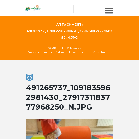
ATTACHMENT:
491265737_1091835962981430_27917311837779682
50_N.JPG
Accueil
A l'Assaut !
Parcours de motricité itinérant pour les...
Attachment...
491265737_109183596
2981430_27917311837
77968250_N.JPG