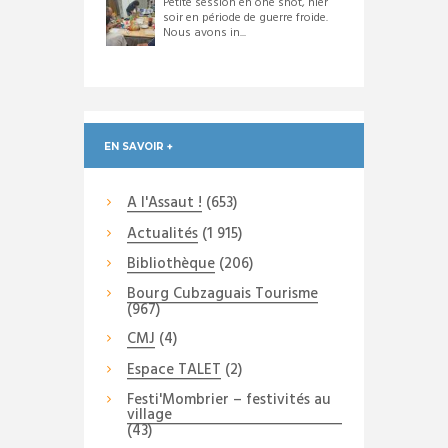
Petite session en one shot, hier
soir en période de guerre froide.
Nous avons in...
EN SAVOIR +
A l'Assaut !
(653)
Actualités
(1 915)
Bibliothèque
(206)
Bourg Cubzaguais Tourisme
(967)
CMJ
(4)
Espace TALET
(2)
Festi'Mombrier – festivités au
village
(43)