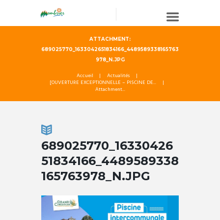
ATTACHMENT:
689025770_1633042651834166_4489589338165763
978_N.JPG
Accueil
Actualités
[OUVERTURE EXCEPTIONNELLE – PISCINE DE...
Attachment...
689025770_16330426
51834166_4489589338
165763978_N.JPG