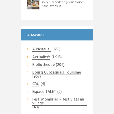
soir en période de guerre froide.
Nous avons in...
EN SAVOIR +
A l'Assaut !
(653)
Actualités
(1 915)
Bibliothèque
(206)
Bourg Cubzaguais Tourisme
(967)
CMJ
(4)
Espace TALET
(2)
Festi'Mombrier – festivités au
village
(43)