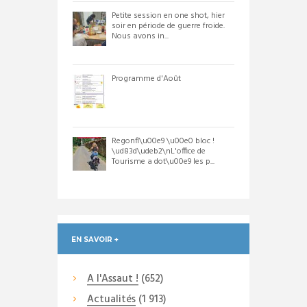
Petite session en one shot, hier
soir en période de guerre froide.
Nous avons in...
Programme d'Août
Regonfl\u00e9 \u00e0 bloc !
\ud83d\udeb2\nL'office de
Tourisme a dot\u00e9 les p...
EN SAVOIR +
A l'Assaut !
(652)
Actualités
(1 913)