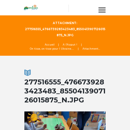
ATTACHMENT:
277516555_4766739283423483_8550413907126015
875_N.JPG
Accueil
A l'Assaut !
On tisse, on tisse pour l Ukraine.....
Attachment...
277516555_476673928
3423483_85504139071
26015875_N.JPG