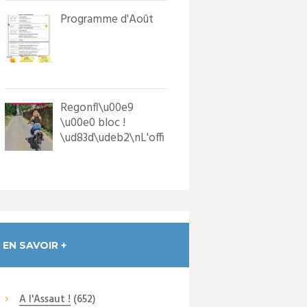
Programme d'Août
Regonfl\u00e9
\u00e0 bloc !
\ud83d\udeb2\nL'offi
ce de Tourisme a
dot\u00e9 les p...
EN SAVOIR +
A l'Assaut !
(652)