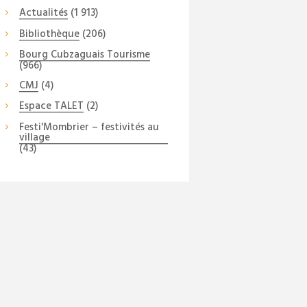
Actualités
(1 913)
Bibliothèque
(206)
Bourg Cubzaguais Tourisme
(966)
CMJ
(4)
Espace TALET
(2)
Festi'Mombrier – festivités au
village
(43)