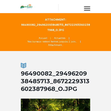
ATTACHMENT:
96490082_2949620938485713_867222931360238
7968_O.JPG
Accueil
Actualités
Nos bureaux restent fermés jusqu'au 2 juin...
Attachment...
96490082_29496209
38485713_8672229313
602387968_O.JPG