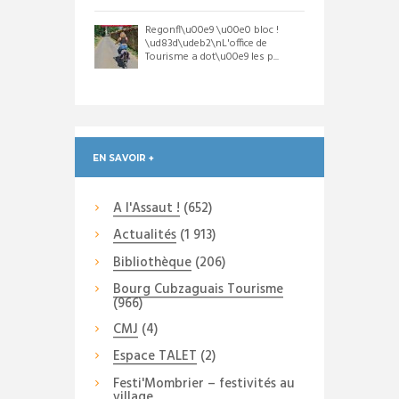
Regonfl\u00e9 \u00e0 bloc !
\ud83d\udeb2\nL'office de
Tourisme a dot\u00e9 les p...
EN SAVOIR +
A l'Assaut !
(652)
Actualités
(1 913)
Bibliothèque
(206)
Bourg Cubzaguais Tourisme
(966)
CMJ
(4)
Espace TALET
(2)
Festi'Mombrier – festivités au
village