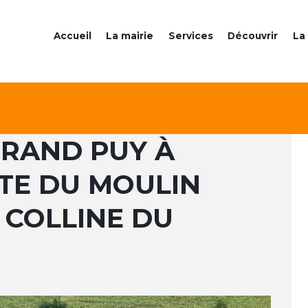
Accueil
La mairie
Services
Découvrir
La 
GRAND PUY À
ITE DU MOULIN
 COLLINE DU