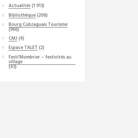
Actualités
(1 913)
Bibliothèque
(206)
Bourg Cubzaguais Tourisme
(966)
CMJ
(4)
Espace TALET
(2)
Festi'Mombrier – festivités au
village
(43)