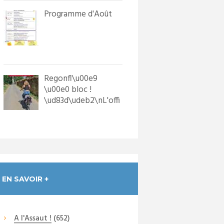
Programme d'Août
Regonfl\u00e9
\u00e0 bloc !
\ud83d\udeb2\nL'offi
ce de Tourisme a
dot\u00e9 les p...
EN SAVOIR +
A l'Assaut !
(652)