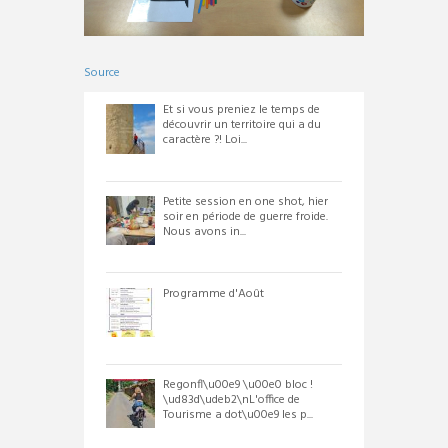
Source
Et si vous preniez le temps de
découvrir un territoire qui a du
caractère ?! Loi...
Petite session en one shot, hier
soir en période de guerre froide.
Nous avons in...
Programme d'Août
Regonfl\u00e9 \u00e0 bloc !
\ud83d\udeb2\nL'office de
Tourisme a dot\u00e9 les p...