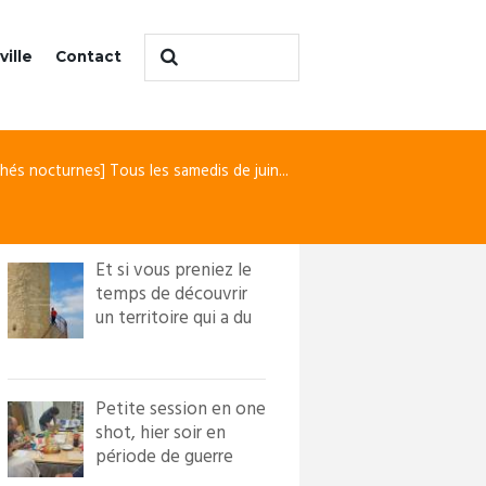
ville
Contact
hés nocturnes] Tous les samedis de juin...
Et si vous preniez le
temps de découvrir
un territoire qui a du
caractère ?! Loi...
Petite session en one
shot, hier soir en
période de guerre
froide. Nous avons