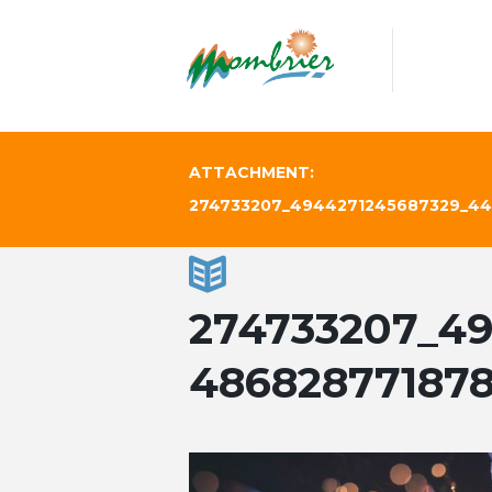
ATTACHMENT:
274733207_4944271245687329_44
274733207_4
48682877187