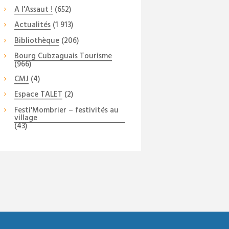
A l'Assaut !
(652)
Actualités
(1 913)
Bibliothèque
(206)
Bourg Cubzaguais Tourisme
(966)
CMJ
(4)
Espace TALET
(2)
Festi'Mombrier – festivités au
village
(43)