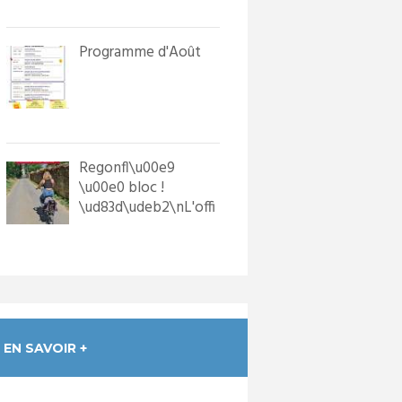
in...
Programme d'Août
Regonfl\u00e9
\u00e0 bloc !
\ud83d\udeb2\nL'offi
ce de Tourisme a
dot\u00e9 les p...
EN SAVOIR +