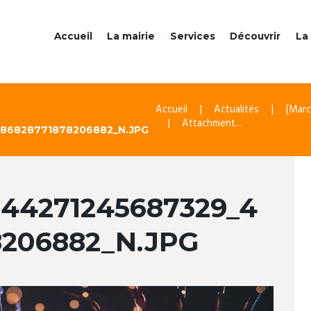
Accueil
La mairie
Services
Découvrir
La 
Accueil
Actualités
[Marc
Attachment...
86828771878206882_N.JPG
944271245687329_4
8206882_N.JPG