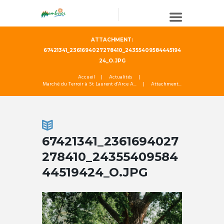
ATTACHMENT:
67421341_2361694027278410_24355409584445194
24_O.JPG
Accueil
Actualités
Marché du Terroir à St Laurent d'Arce A...
Attachment...
67421341_2361694027
278410_24355409584
44519424_O.JPG