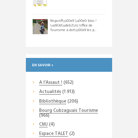
Regonfl\u00e9 \u00e0 bloc !
\ud83d\udeb2\nL'office de
Tourisme a dot\u00e9 les p...
EN SAVOIR +
A l'Assaut !
(652)
Actualités
(1 913)
Bibliothèque
(206)
Bourg Cubzaguais Tourisme
(966)
CMJ
(4)
Espace TALET
(2)