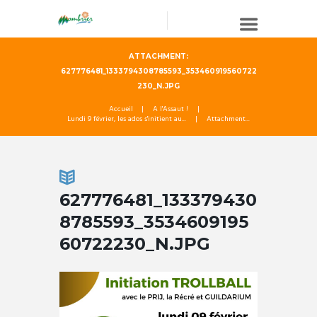
ATTACHMENT:
627776481_1333794308785593_353460919560722
230_N.JPG
Accueil
A l'Assaut !
Lundi 9 février, les ados s'initient au...
Attachment...
627776481_133379430
8785593_3534609195
60722230_N.JPG