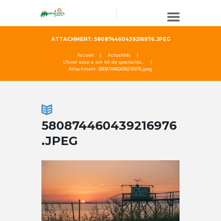
ATTACHMENT: 580874460439216976.JPEG
Accueil
Actualités
L'hiver aussi a son lot de spectacles...
Attachment: 580874460439216976.jpeg
580874460439216976
.JPEG