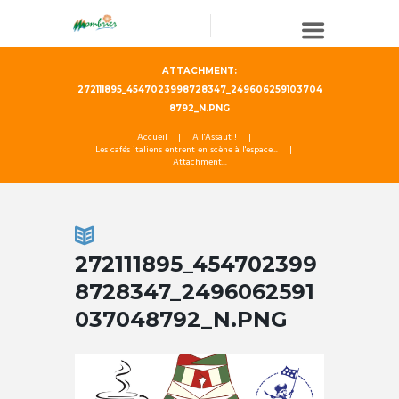
ATTACHMENT:
272111895_4547023998728347_249606259103704
8792_N.PNG
Accueil
A l'Assaut !
Les cafés italiens entrent en scène à l'espace...
Attachment...
272111895_454702399
8728347_2496062591
037048792_N.PNG