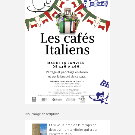
No image description ...
Et si vous preniez le temps de
découvrir un territoire qui a du
caractère ?! Loi...