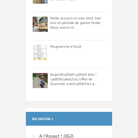
Petite session en one shot, hier
soir en période de guerre froide.
Nous avons in...
Programme d'Août
Regonfl\u00e9 \u00e0 bloc !
\ud83d\udeb2\nL'office de
Tourisme a dot\u00e9 les p...
EN SAVOIR +
A l'Assaut !
(652)