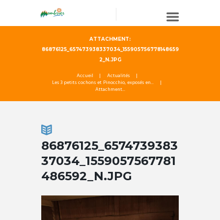
ATTACHMENT:
86876125_657473938337034_155905756778148659
2_N.JPG
Accueil
Actualités
Les 3 petits cochons et Pinocchio, exposés en...
Attachment...
86876125_6574739383
37034_1559057567781
486592_N.JPG