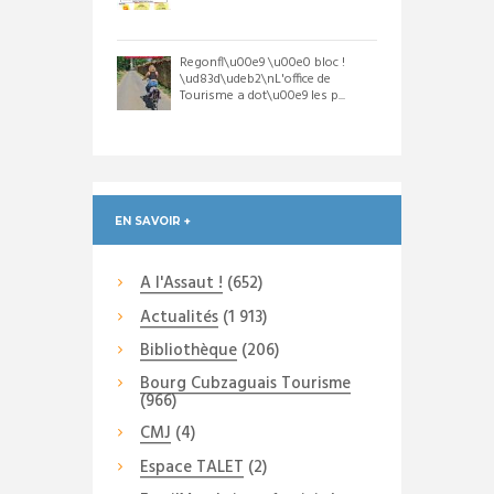
Regonfl\u00e9 \u00e0 bloc !
\ud83d\udeb2\nL'office de
Tourisme a dot\u00e9 les p...
EN SAVOIR +
A l'Assaut !
(652)
Actualités
(1 913)
Bibliothèque
(206)
Bourg Cubzaguais Tourisme
(966)
CMJ
(4)
Espace TALET
(2)